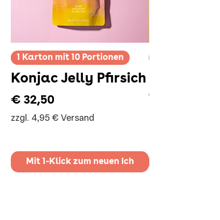
1 Karton mit 10 Portionen
1 Karton mit 10
Konjac Jelly Pfirsich
Konjac Jel
Traube
Preis
€ 32,50
zzgl. 4,95 € Versand
Preis
€ 32,50
zzgl. 4,95 € Vers
Mit 1-Klick zum neuen Ich