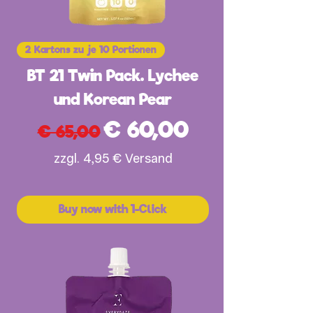
2 Kartons zu je 10 Portionen
BT 21 Twin Pack. Lychee
und Korean Pear
Standardpreis
Sale-Preis
€ 60,00
€ 65,00
zzgl. 4,95 € Versand
Buy now with 1-Click