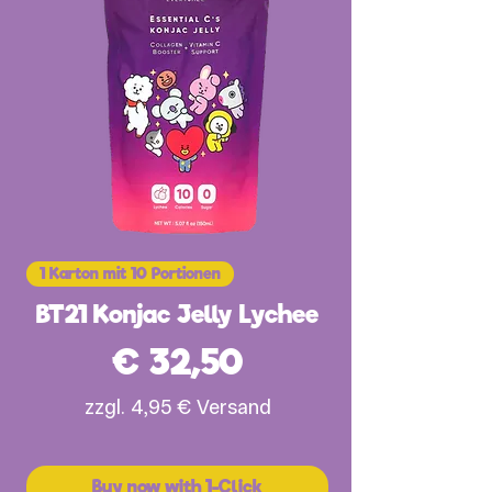
1 Karton mit 10 Portionen
BT21 Konjac Jelly Lychee
Preis
€ 32,50
zzgl. 4,95 € Versand
Buy now with 1-Click