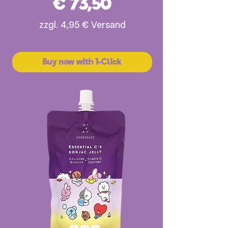
Preis
€ 73,50
zzgl. 4,95 € Versand
Buy now with 1-Click