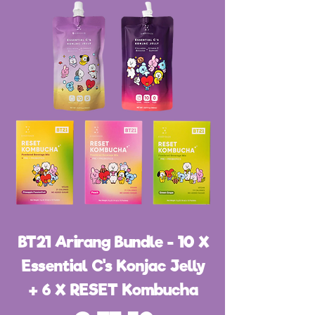
BT21 Arirang Bundle - 10 X
Essential C's Konjac Jelly
+ 6 X RESET Kombucha