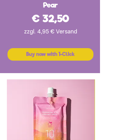
Pear
Preis
€ 32,50
zzgl. 4,95 € Versand
Buy now with 1-Click