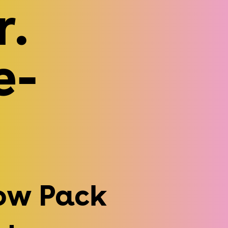
r.
e-
ow Pack