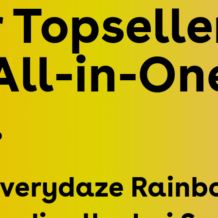
 Topselle
All-in-On
.
Everydaze Rainb