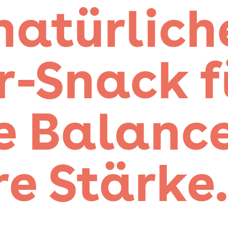
natürlich
-Snack f
e Balanc
e Stärke.