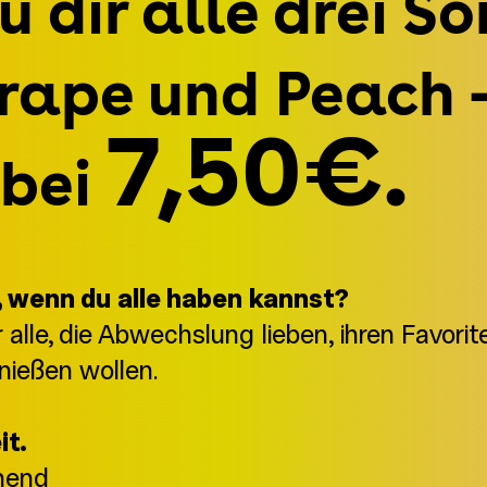
u dir alle drei So
rape und Peach 
7,50€.
abei
 wenn du alle haben kannst?
ür alle, die Abwechslung lieben, ihren Favor
nießen wollen.
it.
chend