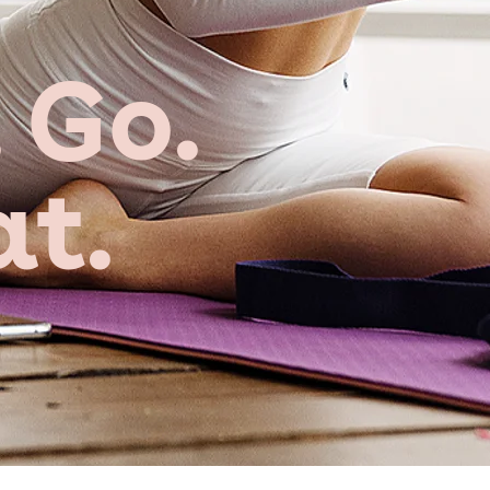
 Go.
t.