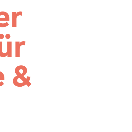
er
ür
e &