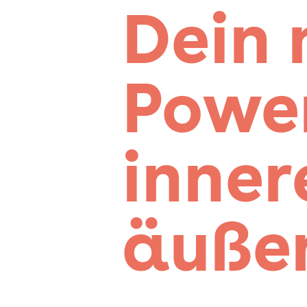
Dein 
Power
inner
äußer